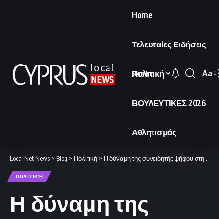
Home
Τελευταίες Ειδήσεις
Πολιτική
Aa
Sign In
Font
Resi
ΒΟΥΛΕΥΤΙΚΕΣ 2026
Αθλητισμός
Local Net News
>
Blog
>
Πολιτική
>
Η δύναμη της συνειδητής ψήφου στη γιορτή της Δημοκρατίας
ΠΟΛΙΤΙΚΉ
Η δύναμη της