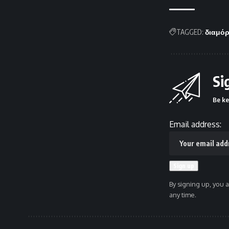
TAGGED:
διαμό
Si
Be ke
Email address:
By signing up, you 
any time.