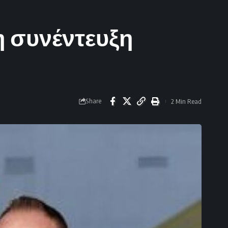
 η συνέντευξη
Share
2 Min Read