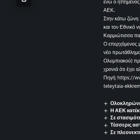
ενώ ο ηττημένος
ΑΕΚ.
Στην κάτω ζώνη 
και τον Εθνικό 
Καρμιώτισσα παν
Ο επερχόμενος μ
νέο πρωτάθλημα
Ολυμπιακού) προ
χρονιά ότι έχει
Πηγή: https://w
teleytaia-ekkre
Ολοκληρώνει
Η ΑΕΚ κατέκ
Σε στασιμότ
Τέσσερις αστ
Σε πλεονεκτι