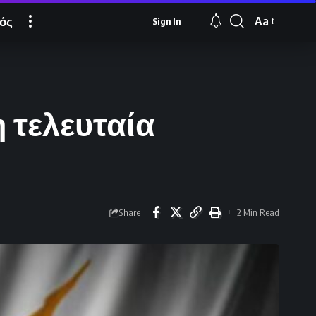
ός
Aa
Sign In
Font
Resizer
 τελευταία
Share
2 Min Read