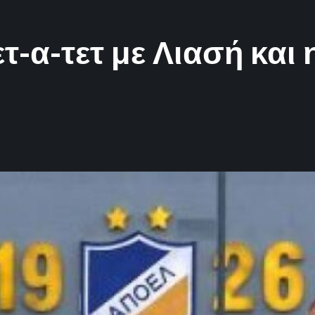
ετ-α-τετ με Λιασή και