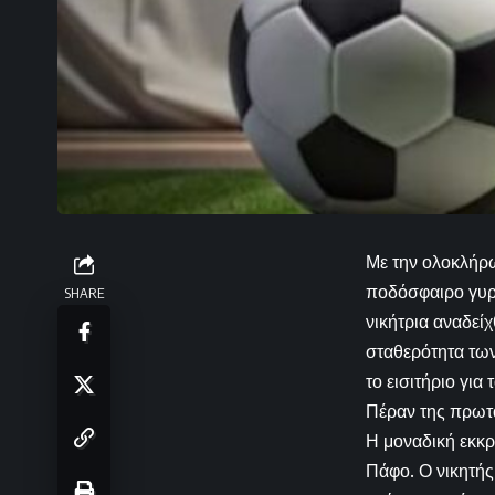
Με την ολοκλήρω
ποδόσφαιρο γυρί
SHARE
νικήτρια αναδεί
σταθερότητα των
το εισιτήριο γι
Πέραν της πρωτ
Η μοναδική εκκρ
Πάφο. Ο νικητής