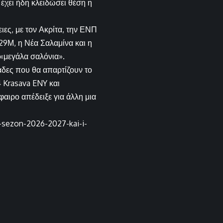
έχει ήδη κλειδώσει θέση η
ιες, με τον Ακρίτα, την ΕΝΠ
29Μ, η Νέα Σαλαμίνα και η
 «μεγάλα σαλόνια».
άδες που θα απαρτίζουν το
Krasava ENY και
αιρο απέδειξε για άλλη μια
s-sezon-2026-2027-kai-i-