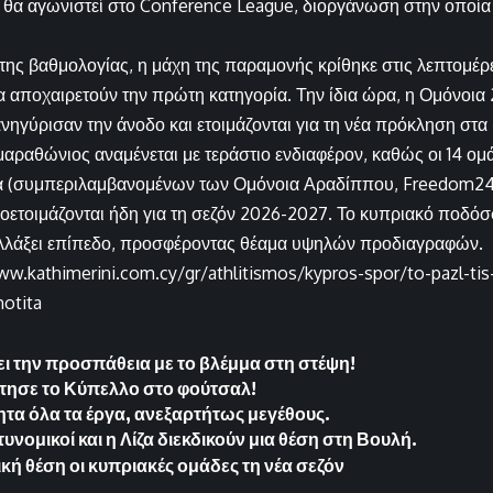
 θα αγωνιστεί στο Conference League, διοργάνωση στην οποία 
της βαθμολογίας, η μάχη της παραμονής κρίθηκε στις λεπτομέρε
να αποχαιρετούν την πρώτη κατηγορία. Την ίδια ώρα, η Ομόνοια 
ηγύρισαν την άνοδο και ετοιμάζονται για τη νέα πρόκληση στα
αραθώνιος αναμένεται με τεράστιο ενδιαφέρον, καθώς οι 14 ομ
 (συμπεριλαμβανομένων των Ομόνοια Αραδίππου, Freedom24 
ετοιμάζονται ήδη για τη σεζόν 2026-2027. Το κυπριακό ποδόσφ
 αλλάξει επίπεδο, προσφέροντας θέαμα υψηλών προδιαγραφών.
ww.kathimerini.com.cy/gr/athlitismos/kypros-spor/to-pazl-ti
motita
 την προσπάθεια με το βλέμμα στη στέψη!
τησε το Κύπελλο στο φούτσαλ!
ητα όλα τα έργα, ανεξαρτήτως μεγέθους.
υνομικοί και η Λίζα διεκδικούν μια θέση στη Βουλή.
κή θέση οι κυπριακές ομάδες τη νέα σεζόν