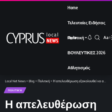
Home
Τελευταίες Ειδήσεις
Πολιτική
Aa
Sign In
Font
Resi
ΒΟΥΛΕΥΤΙΚΕΣ 2026
Αθλητισμός
Local Net News
>
Blog
>
Πολιτική
>
Η απελευθέρωση εξακολουθεί να αποτελεί το μείζον ζητούμενο
ΠΟΛΙΤΙΚΉ
Η απελευθέρωση