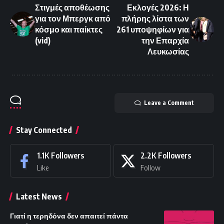
Στιγμές αποθέωσης
Εκλογές 2026: Η
για τον Μπεργκ από
πλήρης λίστα των
κόσμο και παίκτες
261 υποψηφίων για
(vid)
την Επαρχία
Λευκωσίας
Leave a Comment
Stay Connected
1.1K
Followers
2.2K
Followers
Like
Follow
Latest News
Γιατί η τερηδόνα δεν απαιτεί πάντα