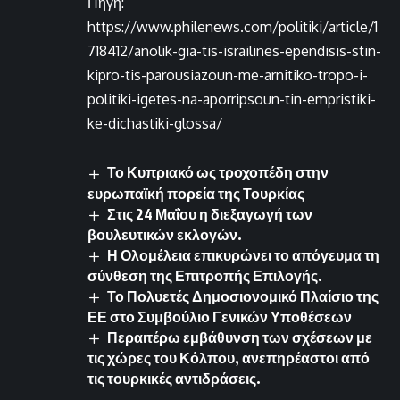
Πηγή:
https://www.philenews.com/politiki/article/1
718412/anolik-gia-tis-israilines-ependisis-stin-
kipro-tis-parousiazoun-me-arnitiko-tropo-i-
politiki-igetes-na-aporripsoun-tin-empristiki-
ke-dichastiki-glossa/
Το Κυπριακό ως τροχοπέδη στην
ευρωπαϊκή πορεία της Τουρκίας
Στις 24 Μαΐου η διεξαγωγή των
βουλευτικών εκλογών.
Η Ολομέλεια επικυρώνει το απόγευμα τη
σύνθεση της Επιτροπής Επιλογής.
Το Πολυετές Δημοσιονομικό Πλαίσιο της
ΕΕ στο Συμβούλιο Γενικών Υποθέσεων
Περαιτέρω εμβάθυνση των σχέσεων με
τις χώρες του Κόλπου, ανεπηρέαστοι από
τις τουρκικές αντιδράσεις.