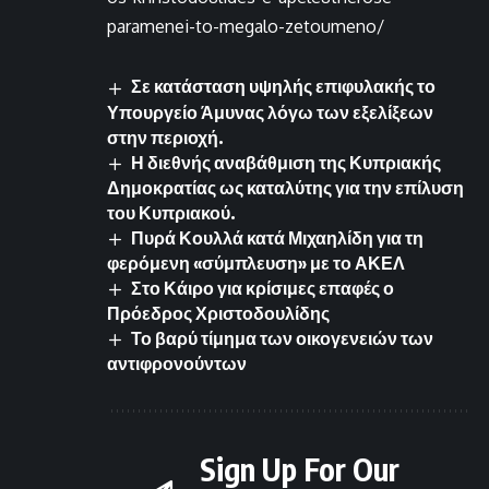
paramenei-to-megalo-zetoumeno/
Σε κατάσταση υψηλής επιφυλακής το
Υπουργείο Άμυνας λόγω των εξελίξεων
στην περιοχή.
Η διεθνής αναβάθμιση της Κυπριακής
Δημοκρατίας ως καταλύτης για την επίλυση
του Κυπριακού.
Πυρά Κουλλά κατά Μιχαηλίδη για τη
φερόμενη «σύμπλευση» με το ΑΚΕΛ
Στο Κάιρο για κρίσιμες επαφές ο
Πρόεδρος Χριστοδουλίδης
Το βαρύ τίμημα των οικογενειών των
αντιφρονούντων
Sign Up For Our