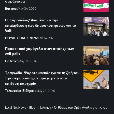
σφράγισμα
Business
May 24, 2026
Π. Κάρουλλας: Αναμένουμε την
επαλήθευση των δημοσκοπήσεων για το
Volt
ΒΟΥΛΕΥΤΙΚΕΣ 2026
May 24, 2026
Προσεκτικά χαμόγελα στον απόηχο των
exit polls
Πολιτική
May 24, 2026
Τραγωδία: Ψαροτουφεκάς έχασε τη ζωή του
προσκρούοντας σε βράχο μετά από
επίθεση καρχαρία
Τελευταίες Ειδήσεις
May 24, 2026
Local Net News
>
Blog
>
Πολιτική
>
Οι θέσεις του Ορέν Ανόλικ για τις ισραηλινές επενδύσεις στην Κύπρο