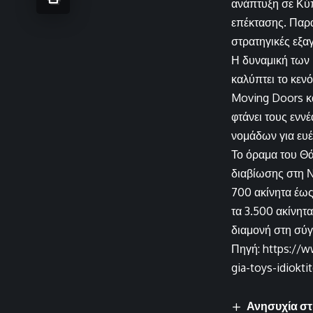
ανάπτυξη σε Κύπ
επέκτασης. Παρά
στρατηγικές εξαγ
Η δυναμική των 
καλύπτει το κεν
Moving Doors κα
φτάνει τους ενν
νομάδων για ευέλ
Το όραμα του Θά
διαβίωσης στη Ν
700 ακίνητα έως
τα 3.500 ακίνητα
διαμονή στη σύγ
Πηγή: https://w
gia-toys-idiokti
Ανησυχία στ