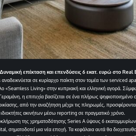
Δυναμική επέκταση και επενδύσεις 6 εκατ. ευρώ στο Real 
αναδεικνύεται σε κυρίαρχο παίκτη στον τομέα των serviced apa
λο «Seamless Living» στην κυπριακή και ελληνική αγορά. Σύμφ
 Γεραμάνη, η επιτυχία βασίζεται σε ένα πλήρως ψηφιοποιημένο
νοικίασης, από την αναζήτηση μέχρι τις πληρωμές, προσφέρον
 ιδιοκτήτες ακινήτων μέσω reporting σε πραγματικό χρόνο.
κλήρωση της χρηματοδότησης Series A ύψους 6 εκατομμυρίων 
tal, σηματοδοτεί μια νέα εποχή. Τα κεφάλαια αυτά θα διοχετευθ