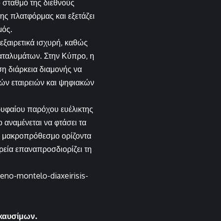
ό σταθμό της διεθνούς
ης πλατφόρμας και εξετάζει
μός.
ξαιρετικά ισχυρή, καθώς
καταλυμάτων. Στην Κύπρο, η
η διάρκεια διαμονής να
εχών εταιρειών και ψηφιακών
ρυφαίου παρόχου ευέλικτης
 αναμένεται να φτάσει τα
με μακροπρόθεσμο ορίζοντα
αιρεία επαναπροσδιορίζει τη
eno-montelo-diaxeirisis-
καυσίμων.