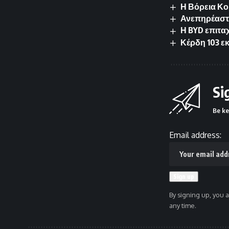
Η Βόρεια Κορ
Ανεπηρέαστε
Η BYD επιτα
Κέρδη 103 ε
Si
Be ke
Email address:
By signing up, you 
any time.