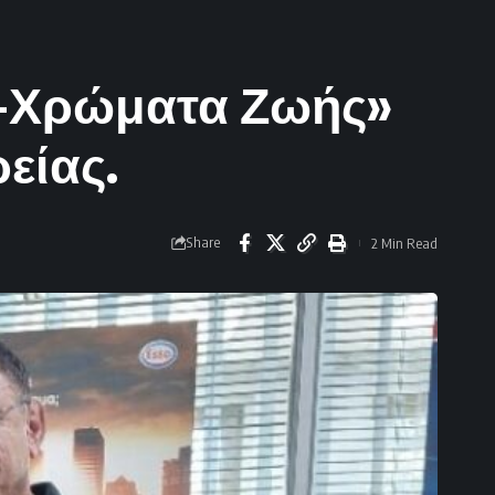
μα-Χρώματα Ζωής»
είας.
Share
2 Min Read