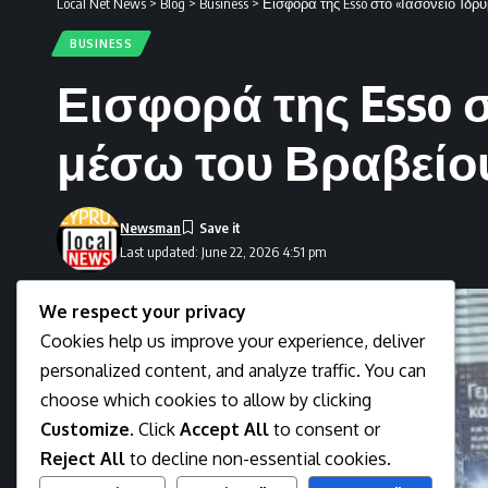
Local Net News
>
Blog
>
Business
>
Εισφορά της Esso στο «Ιασόνειο Ίδ
BUSINESS
Εισφορά της Esso
μέσω του Βραβείου
Newsman
Last updated: June 22, 2026 4:51 pm
We respect your privacy
Cookies help us improve your experience, deliver
personalized content, and analyze traffic. You can
choose which cookies to allow by clicking
Customize
. Click
Accept All
to consent or
Reject All
to decline non-essential cookies.