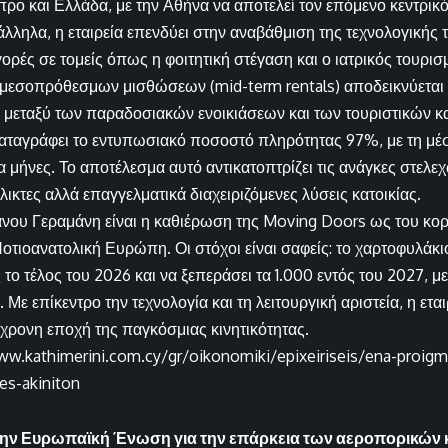
ρο και Ελλάδα, με την Αθήνα να αποτελεί τον επόμενο κεντρικ
λληλα, η εταιρεία επενδύει στην αναβάθμιση της τεχνολογικής τ
ορές σε τομείς όπως η φοιτητική στέγαση και ο ιατρικός τουρισ
μεσοπρόθεσμων μισθώσεων (mid-term rentals) αποδεικνύεται ε
ό μεταξύ των παραδοσιακών ενοικιάσεων και των τουριστικών 
ταγράφει το εντυπωσιακό ποσοστό πληρότητας 97%, με τη μέσ
έα μήνες. Το αποτέλεσμα αυτό αντικατοπτρίζει τις ανάγκες στελ
ικτες αλλά επαγγελματικά διαχειριζόμενες λύσεις κατοικίας.
νου Γεραμάνη είναι η καθιέρωση της Moving Doors ως του κο
οτιοανατολική Ευρώπη. Οι στόχοι είναι σαφείς: το χαρτοφυλάκιο
 το τέλος του 2026 και να ξεπεράσει τα 1.000 εντός του 2027, 
. Με επίκεντρο την τεχνολογία και τη λειτουργική αριστεία, η ετ
χρονη εποχή της παγκόσμιας κινητικότητας.
ww.kathimerini.com.cy/gr/oikonomiki/epixeiriseis/ena-proigm
tes-akiniton
ην Ευρωπαϊκή Ένωση για την επάρκεια των αεροπορικών 