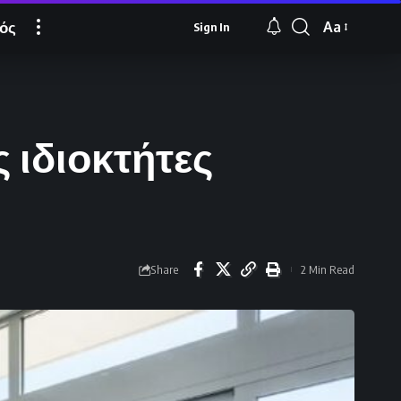
ός
Aa
Sign In
Font
Resizer
 ιδιοκτήτες
Share
2 Min Read