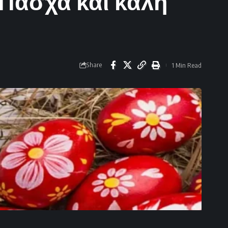
 Πάσχα και καλή
Share
1 Min Read