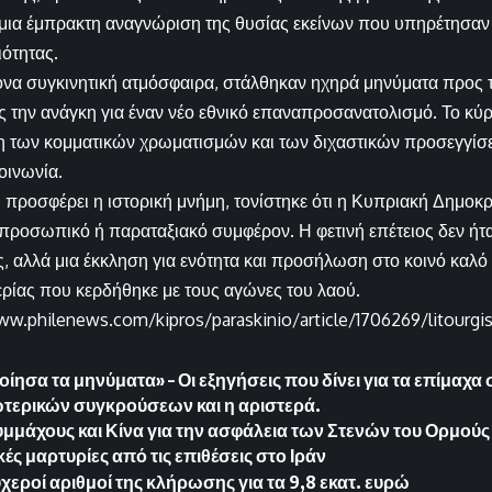
μια έμπρακτη αναγνώριση της θυσίας εκείνων που υπηρέτησαν 
ότητας.
ονα συγκινητική ατμόσφαιρα, στάλθηκαν ηχηρά μηνύματα προς 
 την ανάγκη για έναν νέο εθνικό επαναπροσανατολισμό. Το κύ
η των κομματικών χρωματισμών και των διχαστικών προσεγγίσ
οινωνία.
 προσφέρει η ιστορική μνήμη, τονίστηκε ότι η Κυπριακή Δημοκρα
προσωπικό ή παραταξιακό συμφέρον. Η φετινή επέτειος δεν ήτ
, αλλά μια έκκληση για ενότητα και προσήλωση στο κοινό καλό 
ερίας που κερδήθηκε με τους αγώνες του λαού.
ww.philenews.com/kipros/paraskinio/article/1706269/litourgi
ησα τα μηνύματα» – Οι εξηγήσεις που δίνει για τα επίμαχα 
ωτερικών συγκρούσεων και η αριστερά.
Συμμάχους και Κίνα για την ασφάλεια των Στενών του Ορμούς
ές μαρτυρίες από τις επιθέσεις στο Ιράν
υχεροί αριθμοί της κλήρωσης για τα 9,8 εκατ. ευρώ