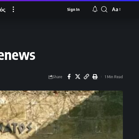
ός
Aa
Sign In
Font
Resizer
enews
Share
1 Min Read