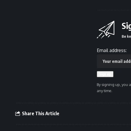
Si
Be ke
Email address:
By signing up, you 
any time.
Share This Article