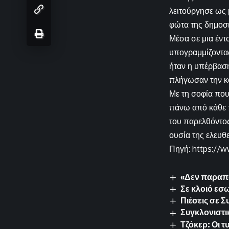
λειτούργησε ως 
φώτα της δημοσι
Μέσα σε μια έντ
υπογραμμίζοντας
ήταν η υπέρβασ
πλήγωσαν την κ
Με τη σοφία που
πάνω από κάθε 
του παρελθόντος
ουσία της ελευθ
Πηγή: https://w
«Δεν παραποί
Σε κλοιό εσ
Πιέσεις σε 
Συγκλονιστικ
Τζόκερ: Οι τ