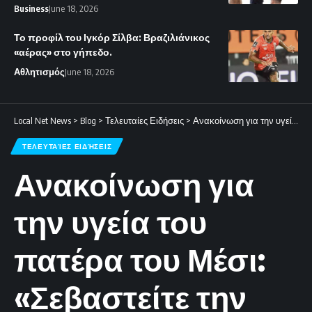
Business
June 18, 2026
Το προφίλ του Ιγκόρ Σίλβα: Βραζιλιάνικος
«αέρας» στο γήπεδο.
Αθλητισμός
June 18, 2026
Local Net News
>
Blog
>
Τελευταίες Ειδήσεις
>
Ανακοίνωση για την υγεία του πατέρα του Μέσι: «Σεβαστείτε την ιδιωτικότητα της οικογένειας»
ΤΕΛΕΥΤΑΊΕΣ ΕΙΔΉΣΕΙΣ
Ανακοίνωση για
την υγεία του
πατέρα του Μέσι:
«Σεβαστείτε την