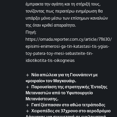
έμπρακτα την αγάπη και τη στήριξή τους,
τονίζοντας πως περαιτέρω ενημέρωση θα
υπάρξει μόνο μέσω των επίσημων καναλιών
της όταν κριθεί απαραίτητο.
Πηγή:
https://omada.reporter.com.cy/article/711630/
episimi-enimerosi-ga-tin-katastasi-tis-ygias-
toy-patera-toy-mesi-sebasteite-tin-
idiotikotita-tis-oikogneias
Νέα απώλεια για τη Γιουνάιτεντ με
«μοιραίο» τον Μαγκουάιρ.
Παρουσίαση της στρατηγικής Ένταξης
Μεταναστών από το Υφυπουργείο
Μετανάστευσης.
Γιατί ξέσπασαν στο αθώο τετράποδο;
Χειροπέδες σε 37χρονο στο αεροδρόμιο
Λάρνακας για συμμετοχή σε εγκληματική