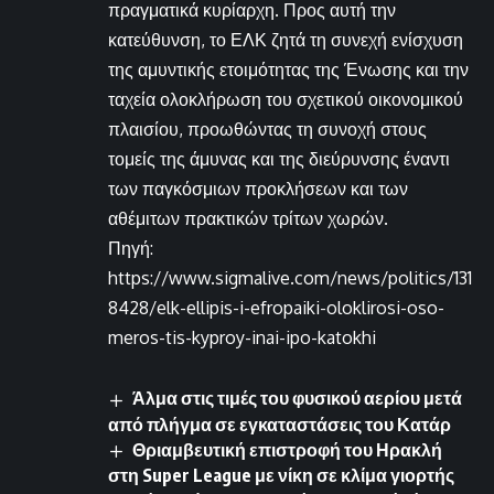
πραγματικά κυρίαρχη. Προς αυτή την
κατεύθυνση, το ΕΛΚ ζητά τη συνεχή ενίσχυση
της αμυντικής ετοιμότητας της Ένωσης και την
ταχεία ολοκλήρωση του σχετικού οικονομικού
πλαισίου, προωθώντας τη συνοχή στους
τομείς της άμυνας και της διεύρυνσης έναντι
των παγκόσμιων προκλήσεων και των
αθέμιτων πρακτικών τρίτων χωρών.
Πηγή:
https://www.sigmalive.com/news/politics/131
8428/elk-ellipis-i-efropaiki-oloklirosi-oso-
meros-tis-kyproy-inai-ipo-katokhi
Άλμα στις τιμές του φυσικού αερίου μετά
από πλήγμα σε εγκαταστάσεις του Κατάρ
Θριαμβευτική επιστροφή του Ηρακλή
στη Super League με νίκη σε κλίμα γιορτής