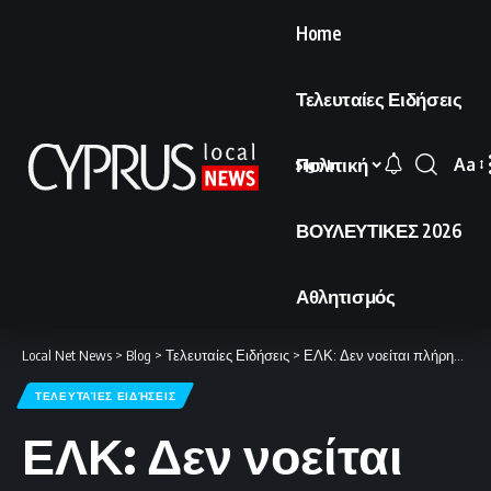
Home
Τελευταίες Ειδήσεις
Πολιτική
Aa
Sign In
Font
Resi
ΒΟΥΛΕΥΤΙΚΕΣ 2026
Αθλητισμός
Local Net News
>
Blog
>
Τελευταίες Ειδήσεις
>
ΕΛΚ: Δεν νοείται πλήρης ευρωπαϊκή ολοκλήρωση με την Κύπρο υπό κατοχή.
ΤΕΛΕΥΤΑΊΕΣ ΕΙΔΉΣΕΙΣ
ΕΛΚ: Δεν νοείται