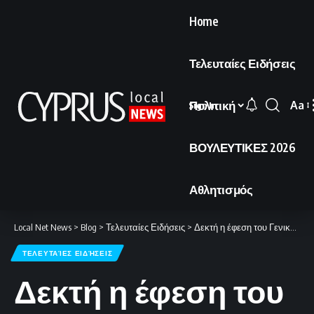
Home
Τελευταίες Ειδήσεις
Πολιτική
Aa
Sign In
Font
Resi
ΒΟΥΛΕΥΤΙΚΕΣ 2026
Αθλητισμός
Local Net News
>
Blog
>
Τελευταίες Ειδήσεις
>
Δεκτή η έφεση του Γενικού Εισαγγελέα για το επίδομα παρένθετης μητρότητας χωρίς εξέταση της συνταγματικότητας.
ΤΕΛΕΥΤΑΊΕΣ ΕΙΔΉΣΕΙΣ
Δεκτή η έφεση του