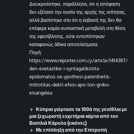
Διευκρινίστηκε, παράλληλα, ότι η απόφαση
δεν εξέτασε την ουσία της αρχής της ισότητας,
αλλά βασίστηκε στο ότι η έκβασή της δεν θα
επέφερε καμία ουσιαστική μεταβολή στη θέση
της εφεσίβλητης, ούτε εντοπίστηκαν
καταφανώς άδικα αποτελέσματα.
Πηγή:
https://www.reporter.com.cy/article/1414387/
den-exetastike-i-syntagatikotita-
epidomatos-se-ypothesi-parenthetis-
mitrotitas-dekti-efesi-apo-ton-gniko-
eisangelea
Κύπρια γιόρτασε τα 100ά της γενέθλια με
μια ξεχωριστή ευχετήρια κάρτα από τον
Βασιλιά Κάρολο (εικόνες)
Με επίπληξη από την Επιτροπή