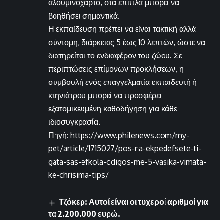
αλουμινόχαρτο, στα έπιπλα μπορεί να
βοηθήσει σημαντικά.
Η εκπαίδευση πρέπει να είναι τακτική αλλά
σύντομη, διάρκειας 5 έως 10 λεπτών, ώστε να
διατηρείται το ενδιαφέρον του ζώου. Σε
περιπτώσεις επίμονων προκλήσεων, η
συμβουλή ενός επαγγελματία εκπαιδευτή ή
κτηνιάτρου μπορεί να προσφέρει
εξατομικευμένη καθοδήγηση για κάθε
ιδιοσυγκρασία.
Πηγή: https://www.philenews.com/my-
pet/article/1715027/pos-na-ekpedefsete-ti-
gata-sas-efkola-odigos-me-5-vasika-vimata-
ke-chrisima-tips/
Τζόκερ: Αυτοί είναι οι τυχεροί αριθμοί για
τα 2.200.000 ευρώ.