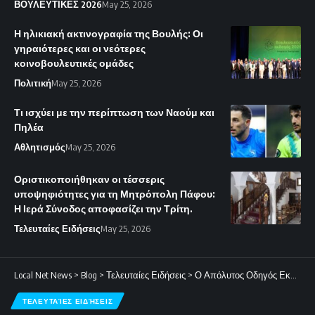
ΒΟΥΛΕΥΤΙΚΕΣ 2026
May 25, 2026
Η ηλικιακή ακτινογραφία της Βουλής: Οι
γηραιότερες και οι νεότερες
κοινοβουλευτικές ομάδες
Πολιτική
May 25, 2026
Τι ισχύει με την περίπτωση των Ναούμ και
Πηλέα
Αθλητισμός
May 25, 2026
Οριστικοποιήθηκαν οι τέσσερις
υποψηφιότητες για τη Μητρόπολη Πάφου:
Η Ιερά Σύνοδος αποφασίζει την Τρίτη.
Τελευταίες Ειδήσεις
May 25, 2026
Local Net News
>
Blog
>
Τελευταίες Ειδήσεις
>
Ο Απόλυτος Οδηγός Εκπαίδευσης Γάτας: Εύκολες και Αποτελεσματικές Συμβουλές
ΤΕΛΕΥΤΑΊΕΣ ΕΙΔΉΣΕΙΣ