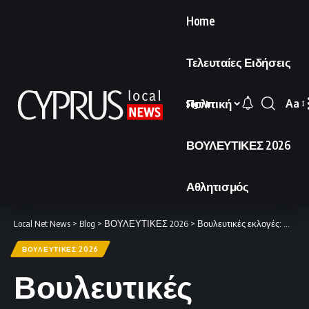
Home
Τελευταίες Ειδήσεις
Πολιτική
Aa
Sign In
Font
Resi
ΒΟΥΛΕΥΤΙΚΕΣ 2026
Αθλητισμός
Local Net News
>
Blog
>
ΒΟΥΛΕΥΤΙΚΕΣ 2026
>
Βουλευτικές εκλογές: Επιτρέπεται η χρήση μόνο μπλε ή μαύρου στυλό
ΒΟΥΛΕΥΤΙΚΕΣ 2026
Βουλευτικές