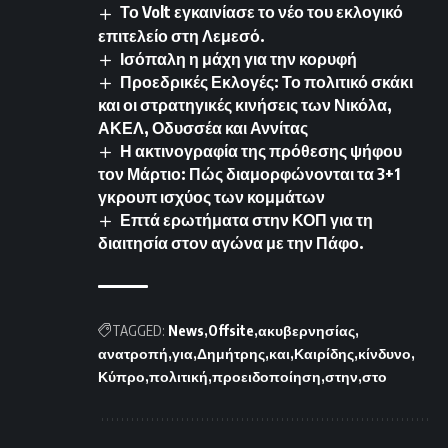
Το Volt εγκαινίασε το νέο του εκλογικό
επιτελείο στη Λεμεσό.
Ισόπαλη η μάχη για την κορυφή
Προεδρικές Εκλογές: Το πολιτικό σκάκι
και οι στρατηγικές κινήσεις των Νικόλα,
ΑΚΕΛ, Οδυσσέα και Αννίτας
Η ακτινογραφία της πρόθεσης ψήφου
τον Μάρτιο: Πώς διαμορφώνονται τα 3+1
γκρουπ ισχύος των κομμάτων
Επτά ερωτήματα στην ΚΟΠ για τη
διαιτησία στον αγώνα με την Πάφο.
TAGGED:
News
Offsite
ακυβερνησίας
ανατροπή
για
Δημήτρης
και
Καιρίδης
κίνδυνο
Κύπρο
πολιτική
προειδοποίηση
στην
στο