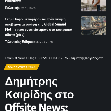
Philenews
Πολιτική
May 23, 2026
Στην Πάφο μεταφέρονται τρία ακόμη
ακυβέρνητα σκάφη της Global Sumud
Flotilla που εντοπίστηκαν στα κυπριακά
ύδατα (pics)
Τελευταίες Ειδήσεις
May 23, 2026
Local Net News
>
Blog
>
ΒΟΥΛΕΥΤΙΚΕΣ 2026
>
Δημήτρης Καιρίδης στο Offsite News: Προειδοποίηση για πολιτική ανατροπή και κίνδυνο ακυβερνησίας στην Κύπρο
ΒΟΥΛΕΥΤΙΚΕΣ 2026
Δημήτρης
Καιρίδης στο
Offsite News: