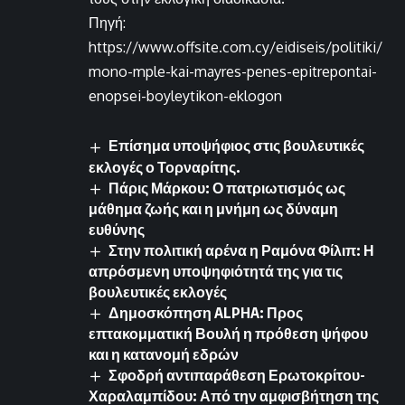
Πηγή:
https://www.offsite.com.cy/eidiseis/politiki/
mono-mple-kai-mayres-penes-epitrepontai-
enopsei-boyleytikon-eklogon
Επίσημα υποψήφιος στις βουλευτικές
εκλογές ο Τορναρίτης.
Πάρις Μάρκου: Ο πατριωτισμός ως
μάθημα ζωής και η μνήμη ως δύναμη
ευθύνης
Στην πολιτική αρένα η Ραμόνα Φίλιπ: Η
απρόσμενη υποψηφιότητά της για τις
βουλευτικές εκλογές
Δημοσκόπηση ALPHA: Προς
επτακομματική Βουλή η πρόθεση ψήφου
και η κατανομή εδρών
Σφοδρή αντιπαράθεση Ερωτοκρίτου-
Χαραλαμπίδου: Από την αμφισβήτηση της