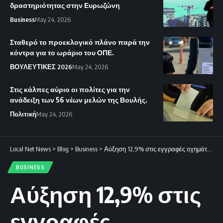
δραστηριότητας στην Ευρωζώνη
Business
May 24, 2026
Σταθερό το προεκλογικό πλάνο παρά την
κόντρα για το ωράριο του ΟΠΕ.
ΒΟΥΛΕΥΤΙΚΕΣ 2026
May 24, 2026
Στις κάλπες αύριο οι πολίτες για την
ανάδειξη των 56 νέων μελών της Βουλής.
Πολιτική
May 24, 2026
Local Net News
>
Blog
>
Business
>
Αύξηση 12,9% στις εγγραφές οχημάτων κατά το πρώτο τρίμηνο του έτους.
BUSINESS
Αύξηση 12,9% στις
εγγραφές