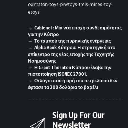
oximaton-toys-prwtoys-treis-mines-toy-
etoys
Cablenet: Μια νέα εποχή συνδεσιμότητας
για την Κύπρο
Το ταμπού της πυρηνικής ενέργειας
Alpha Bank Κύπρου: Η στρατηγική στο
επίκεντρο της νέας εποχής της Τεχνητής
Νοημοσύνης
Η Grant Thornton Κύπρου έλαβε την
πιστοποίηση ISO/IEC 27001.
Οι λόγοι που η τιμή του πετρελαίου δεν
έφτασε τα 200 δολάρια το βαρέλι
Sign Up For Our
Newsletter