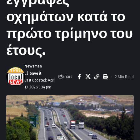
οχημάτων κατά το
πρώτο τρίμηνο του
έτους.
Newsman
Share
2 Min Read
Last updated: April
13, 2026 3:34 pm