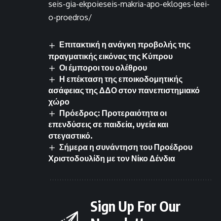
seis-gia-ekpoieseis-makria-apo-ekloges-leei-
o-proedros/
Επιτακτική η ανάγκη προβολής της
πραγματικής εικόνας της Κύπρου
Οι έμποροι του ολέθρου
Η επέκταση της εποικοδομητικής
ασάφειας της ΔΔΟ στον πανεπιστημιακό
χώρο
Πρόεδρος: Προτεραιότητα οι
επενδύσεις σε παιδεία, υγεία και
στεγαστικό.
Σήμερα η συνάντηση του Προέδρου
Χριστοδουλίδη με τον Νίκο Δένδια
Sign Up For Our