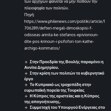
των αρχηγών φαίνεται να μην πείθουν την
πλειοψηφία των πολιτών.
Πηγή:
https://www.philenews.com/politiki/article/1
706289/defteri-megali-dimoskopisi-f-
odisseas-annita-ke-stefanos-epivionoun-
dite-pos-krinoun-i-psifofori-ton-kathe-
archigo-kommatos/
Στην Προεδρία της Βουλής παραμένει η
Αννίτα Δημητρίου.
Στην κρίση των πολιτών το κυβερνητικό
έργο
Το Κυπριακό ως τροχοπέδη στην
ευρωπαϊκή πορεία της Τουρκίας
Η Κύπρος της αριστείας και η Κύπρος
της απογοήτευσης.
Συμμετοχή του Υπουργού Ενέργειας στο