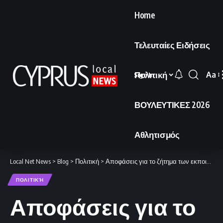
Home
Τελευταίες Ειδήσεις
Πολιτική
Aa
Sign In
Font
Resi
ΒΟΥΛΕΥΤΙΚΕΣ 2026
Αθλητισμός
Local Net News
>
Blog
>
Πολιτική
>
Αποφάσεις για το ζήτημα των εκποιήσεων προανήγγειλε ο Πρόεδρος
ΠΟΛΙΤΙΚΉ
Αποφάσεις για το