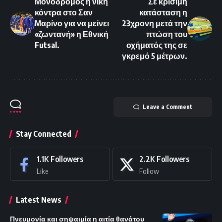
Μονόδρομος η νίκη
Σε κρίσιμη
κόντρα στο Σαν
κατάσταση η
Μαρίνο για να μείνει
23χρονη μετά την
«ζωντανή» η Εθνική
πτώση του
Futsal.
οχήματός της σε
γκρεμό 5 μέτρων.
Leave a Comment
Stay Connected
1.1K
Followers
2.2K
Followers
Like
Follow
Latest News
Πνευμονία και σηψαιμία η αιτία θανάτου