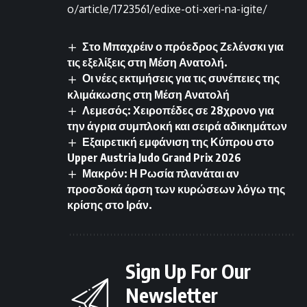
o/article/1723561/edixe-oti-xeri-na-igite/
Στο Μπαχρέιν ο πρόεδρος Ζελένσκι για
τις εξελίξεις στη Μέση Ανατολή.
Οι νέες εκτιμήσεις για τις συνέπειες της
κλιμάκωσης στη Μέση Ανατολή
Λεμεσός: Χειροπέδες σε 28χρονο για
την άγρια συμπλοκή και σειρά αδικημάτων
Εξαιρετική εμφάνιση της Κύπρου στο
Upper Austria Judo Grand Prix 2026
Μακρόν: Η Ρωσία πλανάται αν
προσδοκά άρση των κυρώσεων λόγω της
κρίσης στο Ιράν.
Sign Up For Our
Newsletter