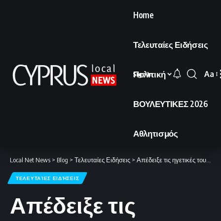
Home
Τελευταίες Ειδήσεις
Πολιτική
Aa
Sign In
Font
Resi
ΒΟΥΛΕΥΤΙΚΕΣ 2026
Αθλητισμός
Local Net News
>
Blog
>
Τελευταίες Ειδήσεις
>
Απέδειξε τις ηγετικές του ικανότητες.
ΤΕΛΕΥΤΑΊΕΣ ΕΙΔΉΣΕΙΣ
Απέδειξε τις