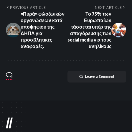
PREVIOUS ARTICLE
NEXT ARTICLE
«Πυρά» φιλοζωικών
Το 75% των
οργανώσεων κατά
Ευρωπαίων
υποψηφίου της
τάσσεται υπέρ της
ΔΗΠΑ για
απαγόρευσης των
προσβλητικές
social media για τους
αναφορές.
ανηλίκους
Leave a Comment
//