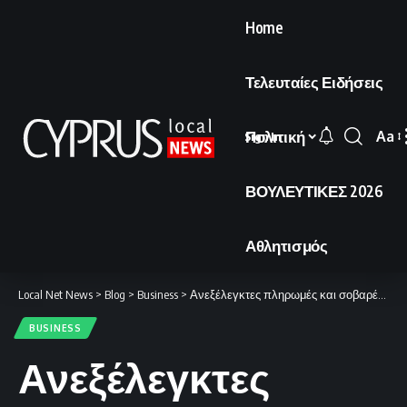
Home
Τελευταίες Ειδήσεις
Πολιτική
Aa
Sign In
Font
Resi
ΒΟΥΛΕΥΤΙΚΕΣ 2026
Αθλητισμός
Local Net News
>
Blog
>
Business
>
Ανεξέλεγκτες πληρωμές και σοβαρές δυσλειτουργίες στο σύστημα χορήγησης επιδομάτων.
BUSINESS
Ανεξέλεγκτες