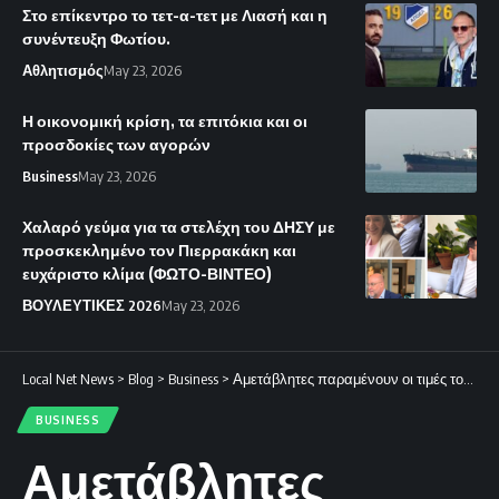
Στο επίκεντρο το τετ-α-τετ με Λιασή και η
συνέντευξη Φωτίου.
Αθλητισμός
May 23, 2026
Η οικονομική κρίση, τα επιτόκια και οι
προσδοκίες των αγορών
Business
May 23, 2026
Χαλαρό γεύμα για τα στελέχη του ΔΗΣΥ με
προσκεκλημένο τον Πιερρακάκη και
ευχάριστο κλίμα (ΦΩΤΟ-ΒΙΝΤΕΟ)
ΒΟΥΛΕΥΤΙΚΕΣ 2026
May 23, 2026
Local Net News
>
Blog
>
Business
>
Αμετάβλητες παραμένουν οι τιμές του κρέατος σε σχέση με την περσινή χρονιά.
BUSINESS
Αμετάβλητες