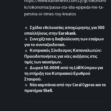
https://www.kathimerini.com.cy/gr/oikonomi
ki/oikonomia/pasxa-sta-idia-epipeda-me-ta-
persina-oi-times-toy-kreatos
Σχέδιο εθελουσίας αποχώρησης για 300
υπαλλήλους στην Eurobank.
Συνεχίζεται η διαβούλευση των εταίρων
για το συνταξιοδοτικό.
Κυπριακός Σύνδεσμος Καταναλωτών:
Προειδοποιήσεις για νέες αυξήσεις στις
τιμές των καυσίμων.
Δωρεά 50.000€ από τη Lidl Κύπρου για
τη στήριξη του Κυπριακού Ερυθρού
Σταυρού.
Νέα καμπάνια από την Coral Cyprus και τα
πρατήρια Shell.