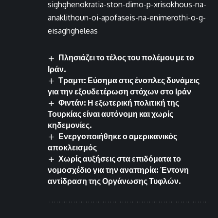
sighghenokratia-ston-dimo-p-xrisokhous-na-
anaklithoun-oi-apofaseis-na-enimerothi-o-g-
eisaghgheleas
Πλησιάζει το τέλος του πολέμου με το
Ιράν.
Τραμπ: Εύσημα στις ένοπλες δυνάμεις
για την εξουδετέρωση στόχων στο Ιράν
Φιντάν: Η εξωτερική πολιτική της
Τουρκίας είναι αυτόνομη και χωρίς
κηδεμονίες.
Ενεργοποιήθηκε ο αμερικανικός
αποκλεισμός
Χωρίς αυξήσεις στα επιδόματα το
νομοσχέδιο για την αναπηρία: Έντονη
αντίδραση της Οργάνωσης Τυφλών.