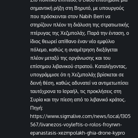
σημαντική ρήξη στη Βηρυτό, με υπουργούς
που πρόσκεινται στον Nabih Berri να
στηρίζουν πλέον τη διάλυση της στρατιωτικής
πτέρυγας της Χεζμπολάχ. Παρά την ένταση, ο
ίδιος θεωρεί απίθανο έναν νέο εμφύλιο
πόλεμο, καθώς η αναμέτρηση διεξάγεται
πλέον μεταξύ της οργάνωσης και του
επίσημου λιβανικού στρατού. Καταλήγοντας,
υπογράμμισε ότι η Χεζμπολάχ βρίσκεται σε
δεινή θέση, καθώς αδυνατεί να αντιμετωπίσει
ταυτόχρονα το Ισραήλ, τις προκλήσεις στη
Συρία και την πίεση από το λιβανικό κράτος.
Πηγή:
https://www.sigmalive.com/news/local/1305
567/livanezos-voyleftis-o-rolos-froyrwn-
epanastasis-xezmpolakh-ghia-drone-kypro