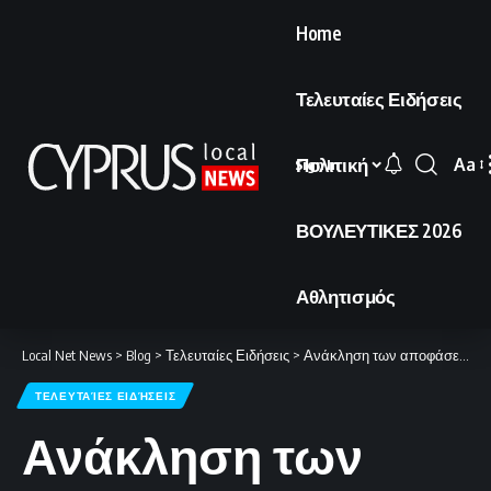
Home
Τελευταίες Ειδήσεις
Πολιτική
Aa
Sign In
Font
Resi
ΒΟΥΛΕΥΤΙΚΕΣ 2026
Αθλητισμός
Local Net News
>
Blog
>
Τελευταίες Ειδήσεις
>
Ανάκληση των αποφάσεων και ενημέρωση του Γενικού Εισαγγελέα
ΤΕΛΕΥΤΑΊΕΣ ΕΙΔΉΣΕΙΣ
Ανάκληση των