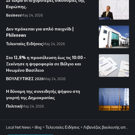
Σε τέλμα οι ισχυρότερες οικονομίες της
Ευρώπης.
Business
May 24, 2026
Δεν πρόκειται για απλό παιχνίδι |
Philenews
Τελευταίες Ειδήσεις
May 24, 2026
Στο 12,8% η προσέλευση έως τις 10:00 –
Ξεκίνησε η ψηφοφορία σε Βέλγιο και
Ηνωμένο Βασίλειο
ΒΟΥΛΕΥΤΙΚΕΣ 2026
May 24, 2026
Η δύναμη της συνειδητής ψήφου στη
γιορτή της Δημοκρατίας
Πολιτική
May 24, 2026
Local Net News
>
Blog
>
Τελευταίες Ειδήσεις
>
Λιβανέζος βουλευτής αποκαλύπτει την εμπλοκή Φρουρών της Επανάστασης και Χεζμπολάχ στην αποστολή drones κατά της Κύπρου.