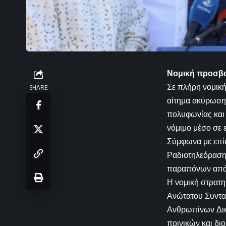
Νομική προσβο
Σε πλήρη νομικ
SHARE
αίτημα ακύρωσης
πολυφωνίας και 
νόμιμο μέσο σε ε
Σύμφωνα με επίσ
Ραδιοτηλεόρασης
παραπόνων από τ
Η νομική στρατ
Ανώτατου Συντα
Ανθρωπίνων Δικα
ποινικών και δι