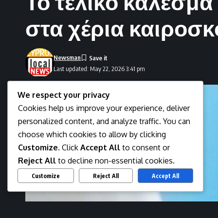
Το τελικό κάλεσμα
στα χέρια καιροσ
Newsman
Last updated: May 22, 2026 3:41 pm
We respect your privacy
Cookies help us improve your experience, deliver
personalized content, and analyze traffic. You can
choose which cookies to allow by clicking
Customize
. Click
Accept All
to consent or
Reject All
to decline non-essential cookies.
Customize
Reject All
Accept All