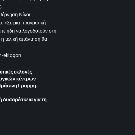
ς.
υβέρνηση Νίκου
υ. «Σε μια πραγματική
επε ήδη να λογοδοτούν στη
ι η τελική απάντηση θα
on-eklogon
υτικές εκλογές
λογικών κέντρων
 Πράσινη Γραμμή.
 δυσαρέσκεια για τη