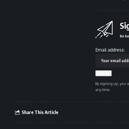
Si
Be ke
Email address:
By signing up, you 
any time.
Share This Article