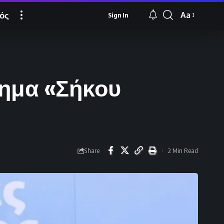
ός
Aa
Sign In
Font
Resizer
νημα «Σήκου
Share
2 Min Read