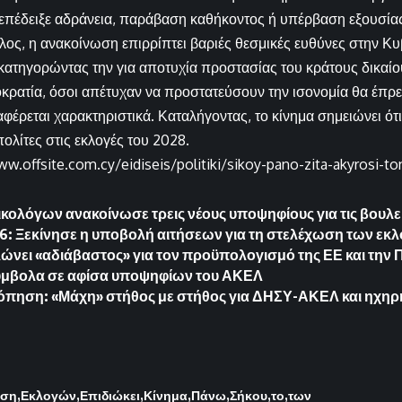
ι επέδειξε αδράνεια, παράβαση καθήκοντος ή υπέρβαση εξουσία
έλος, η ανακοίνωση επιρρίπτει βαριές θεσμικές ευθύνες στην Κ
κατηγορώντας την για αποτυχία προστασίας του κράτους δικαίο
ρατία, όσοι απέτυχαν να προστατεύσουν την ισονομία θα έπρ
αφέρεται χαρακτηριστικά. Καταλήγοντας, το κίνημα σημειώνει ότ
ολίτες στις εκλογές του 2028.
ww.offsite.com.cy/eidiseis/politiki/sikoy-pano-zita-akyrosi-t
ικολόγων ανακοίνωσε τρεις νέους υποψηφίους για τις βουλε
6: Ξεκίνησε η υποβολή αιτήσεων για τη στελέχωση των εκ
λώνει «αδιάβαστος» για τον προϋπολογισμό της ΕΕ και την
σύμβολα σε αφίσα υποψηφίων του ΑΚΕΛ
πηση: «Μάχη» στήθος με στήθος για ΔΗΣΥ-ΑΚΕΛ και ηχηρή
ωση
Εκλογών
Επιδιώκει
Κίνημα
Πάνω
Σήκου
το
των