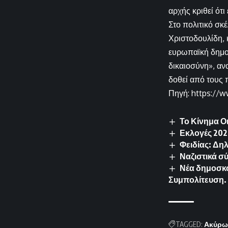
αρχής κριθεί ότ
Στο πολιτικό σκ
Χριστοδουλίδη, 
ευρωπαϊκή δημοκ
δικαιοσύνη», αν
δοθεί από τους π
Πηγή: https://w
Το Κίνημα Ο
Εκλογές 202
Φειδίας: Δη
Ναζιστικά 
Νέα δημοσκό
Συμπολίτευση.
TAGGED:
Ακύρ