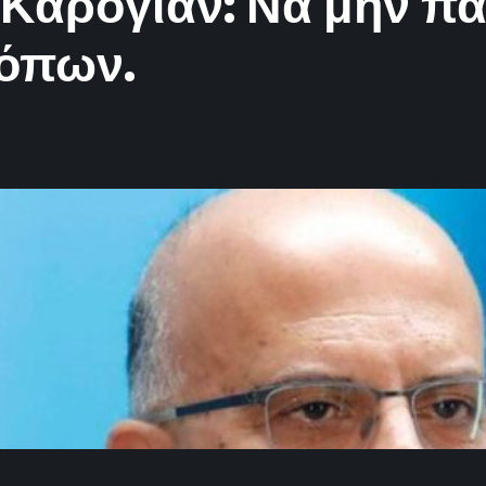
 Καρογιάν: Να μην π
κόπων.