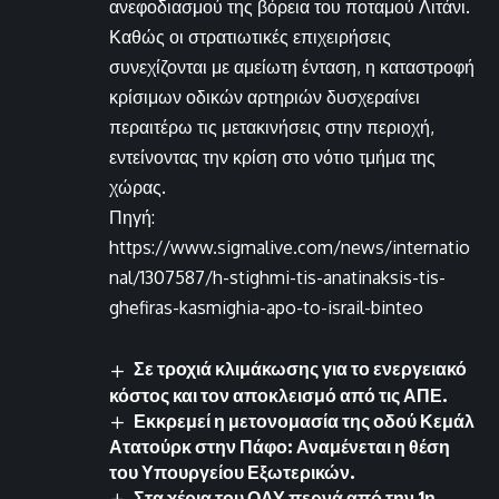
ανεφοδιασμού της βόρεια του ποταμού Λιτάνι.
Καθώς οι στρατιωτικές επιχειρήσεις
συνεχίζονται με αμείωτη ένταση, η καταστροφή
κρίσιμων οδικών αρτηριών δυσχεραίνει
περαιτέρω τις μετακινήσεις στην περιοχή,
εντείνοντας την κρίση στο νότιο τμήμα της
χώρας.
Πηγή:
https://www.sigmalive.com/news/internatio
nal/1307587/h-stighmi-tis-anatinaksis-tis-
ghefiras-kasmighia-apo-to-israil-binteo
Σε τροχιά κλιμάκωσης για το ενεργειακό
κόστος και τον αποκλεισμό από τις ΑΠΕ.
Εκκρεμεί η μετονομασία της οδού Κεμάλ
Ατατούρκ στην Πάφο: Αναμένεται η θέση
του Υπουργείου Εξωτερικών.
Στα χέρια του ΟΑΥ περνά από την 1η