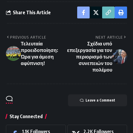
Share This Article
PREVIOUS ARTICLE
NEXT ARTICLE
Τελευταία
Σχέδια υπό
προειδοποίηση:
επεξεργασία για τον
Ώρα για άμεση
περιορισμό των
αφύπνιση!
συνεπειών του
πολέμου
Leave a Comment
Stay Connected
1.1K
Followers
2.2K
Followers