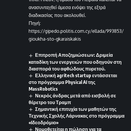
ανασυνταχθεί άμεσα ενόψει της εξτρά
διαδικασίας που ακολουθεί.
Πηγή:
https://gipedo.politis.com.cy/ellada/993853/
gioukha-sto-gkaraiskakis
Επιτροπή Αποζημιώσεων: Δριμεία
καταδίκη των ενεργειών που οδηγούν στη
διασπορά του αφθώδους πυρετού.
Ελληνική agritech startup εντάσσεται
στο πρόγραμμα Physical AI της
MassRobotics
Νεκρός άνδρας μετά από εισβολή σε
θέρετρο του Τραμπ
Σημαντική επιτυχία των μαθητών της
Τεχνικής Σχολής Λάρνακας στο πρόγραμμα
«Ιδεοδρόμιο»
Νομοθετείται η πώληση για τα