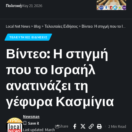
Πολιτική
May 23, 2026
Local Net News
>
Blog
>
Τελευταίες Ειδήσεις
>
Βίντεο: Η στιγμή που το Ισραήλ ανατινάζει τη γέφυρα Κασμίγια
ΤΕΛΕΥΤΑΊΕΣ ΕΙΔΉΣΕΙΣ
Βίντεο: Η στιγμή
που το Ισραήλ
ανατινάζει τη
γέφυρα Κασμίγια
Newsman
Share
2 Min Read
Last updated: March