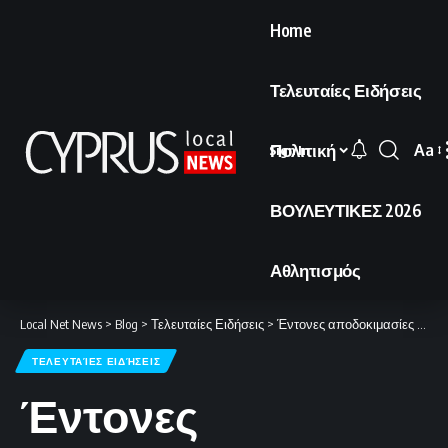
Home
Τελευταίες Ειδήσεις
Πολιτική
Aa
Sign In
Font
Resi
ΒΟΥΛΕΥΤΙΚΕΣ 2026
Αθλητισμός
Local Net News
>
Blog
>
Τελευταίες Ειδήσεις
>
Έντονες αποδοκιμασίες και «γιούχα» στο «Γ. Καραϊσκάκης»
ΤΕΛΕΥΤΑΊΕΣ ΕΙΔΉΣΕΙΣ
Έντονες