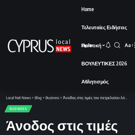
Home
Τελευταίες Ειδήσεις
Πολιτική
Aa
Sign In
Font
Resi
ΒΟΥΛΕΥΤΙΚΕΣ 2026
Αθλητισμός
Local Net News
>
Blog
>
Business
>
Άνοδος στις τιμές του πετρελαίου λόγω της μη επίτευξης συμφωνίας μεταξύ ΗΠΑ και Ιράν.
BUSINESS
Άνοδος στις τιμές