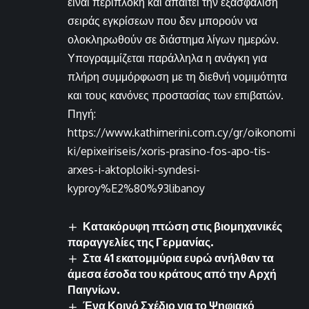
είναι περίπλοκη και απαιτεί την εξασφάλιση
σειράς εγκρίσεων που δεν μπορούν να
ολοκληρωθούν σε διάστημα λίγων ημερών.
Υπογραμμίζεται παράλληλα η ανάγκη για
πλήρη συμμόρφωση με τη διεθνή νομιμότητα
και τους κανόνες προστασίας των επιβατών.
Πηγή:
https://www.kathimerini.com.cy/gr/oikonomi
ki/epixeiriseis/xoris-prasino-fos-apo-tis-
arxes-i-aktoploiki-syndesi-
kyproy%E2%80%93libanoy
Κατακόρυφη πτώση στις βιομηχανικές
παραγγελίες της Γερμανίας.
Στα 41 εκατομμύρια ευρώ ανήλθαν τα
άμεσα έσοδα του κράτους από την Αρχή
Παιγνίων.
Ένα Κοινό Σχέδιο για το Ψηφιακό