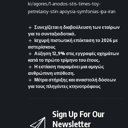
ki/agores/1-anodos-stis-times-toy-
petrelaioy-stin-apoysia-symfonias-ipa-iran
Συνεχίζεται η διαβούλευση των εταίρων
για το συνταξιοδοτικό.
Ισχυρή πιστωτική επέκταση το 2026 με
αστερίσκους
Αύξηση 12,9% στις εγγραφές οχημάτων
κατά το πρώτο τρίμηνο του έτους.
Η εστίαση παραμένει μια αμιγώς
ανθρώπινη υπόθεση.
Μέτρα στήριξης και αναστολή δόσεων
για τους πληγέντες κτηνοτρόφους
Sign Up For Our
Newsletter