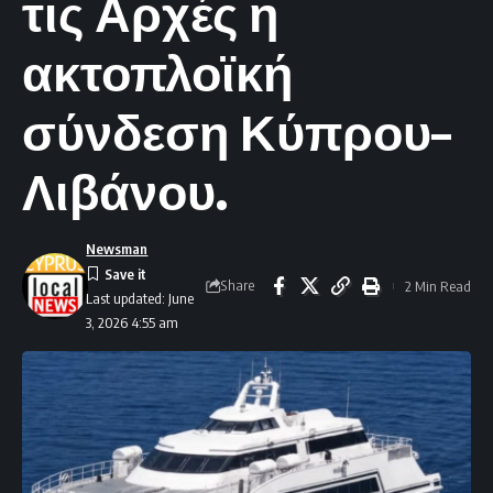
τις Αρχές η
ακτοπλοϊκή
σύνδεση Κύπρου–
Λιβάνου.
Newsman
Share
2 Min Read
Last updated: June
3, 2026 4:55 am